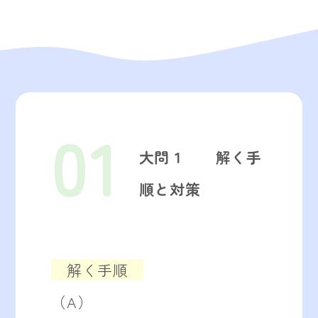
01
大問１ 解く手
順と対策
解く手順
（A）